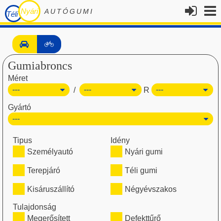
Nyári
AUTÓGUMI
Téli
Gumiabroncs
Méret
/
R
Gyártó
Tipus
Idény
Személyautó
Nyári gumi
Terepjáró
Téli gumi
Kisáruszállító
Négyévszakos
Tulajdonság
Megerősített
Defekttűrő