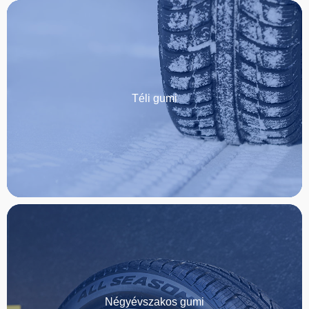
Téli gumi
Négyévszakos gumi