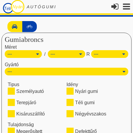
Nyári
AUTÓGUMI
Téli
Gumiabroncs
Méret
/
R
Gyártó
Tipus
Idény
Személyautó
Nyári gumi
Terepjáró
Téli gumi
Kisáruszállító
Négyévszakos
Tulajdonság
Megerősített
Defekttűrő