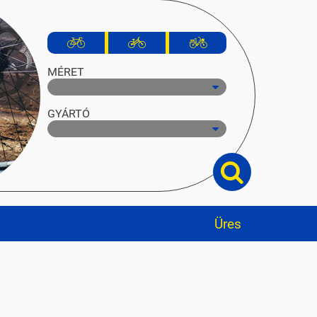
MÉRET
GYÁRTÓ
Üres