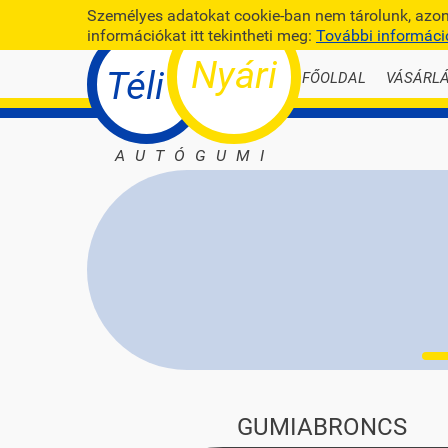
Személyes adatokat cookie-ban nem tárolunk, azonb
információkat itt tekintheti meg:
További informáci
Nyári
Téli
FŐOLDAL
VÁSÁRLÁ
AUTÓGUMI
GUMIABRONCS