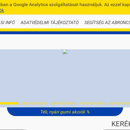
an a Google Analytics szolgáltatását használjuk. Az ezzel ka
info@te
ók
SI INFÓ
ADATVÉDELMI TÁJÉKOZTATÓ
SEGÍTSÉG AZ ABRONC
Téli, nyári gumi akciók %
KERÉ