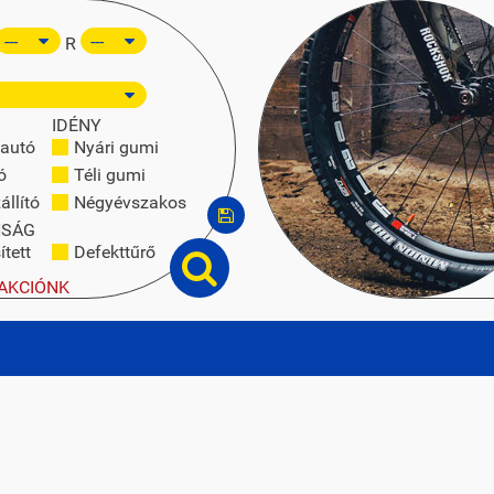
R
IDÉNY
autó
Nyári gumi
ó
Téli gumi
állító
Négyévszakos
NSÁG
tett
Defekttűrő
AKCIÓNK