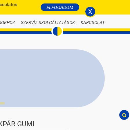
pcsolatos
BELÉPÉS
ELFOGADOM
li-nyari-autogumi.hu
X
SOKHOZ
SZERVÍZ SZOLGÁLTATÁSOK
KAPCSOLAT
KPÁR GUMI