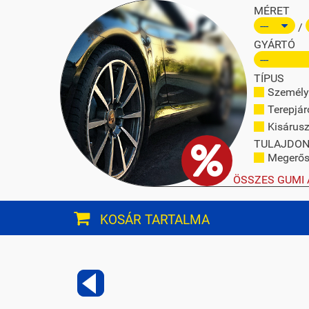
MÉRET
/
GYÁRTÓ
TÍPUS
Személy
Terepjár
Kisárusz
TULAJDO
Megerősí
ÖSSZES GUMI 
KOSÁR TARTALMA