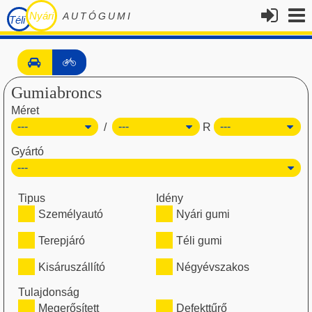
Nyári
AUTÓGUMI
Téli
Gumiabroncs
Méret
/
R
Gyártó
Tipus
Idény
Személyautó
Nyári gumi
Terepjáró
Téli gumi
Kisáruszállító
Négyévszakos
Tulajdonság
Megerősített
Defekttűrő