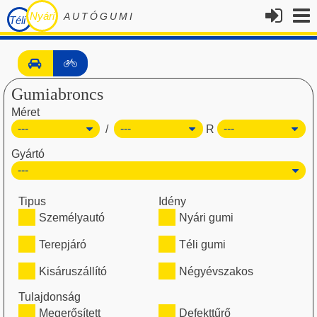
Nyári
AUTÓGUMI
Téli
Gumiabroncs
Méret
/
R
Gyártó
Tipus
Idény
Személyautó
Nyári gumi
Terepjáró
Téli gumi
Kisáruszállító
Négyévszakos
Tulajdonság
Megerősített
Defekttűrő