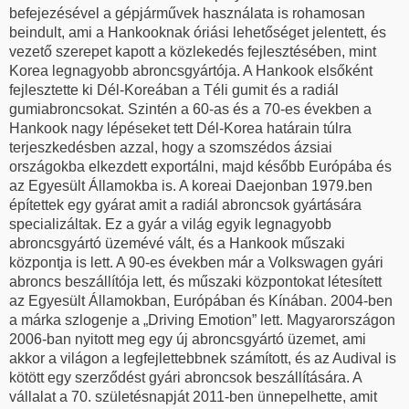
befejezésével a gépjárművek használata is rohamosan
beindult, ami a Hankooknak óriási lehetőséget jelentett, és
vezető szerepet kapott a közlekedés fejlesztésében, mint
Korea legnagyobb abroncsgyártója. A Hankook elsőként
fejlesztette ki Dél-Koreában a Téli gumit és a radiál
gumiabroncsokat. Szintén a 60-as és a 70-es években a
Hankook nagy lépéseket tett Dél-Korea határain túlra
terjeszkedésben azzal, hogy a szomszédos ázsiai
országokba elkezdett exportálni, majd később Európába és
az Egyesült Államokba is. A koreai Daejonban 1979.ben
építettek egy gyárat amit a radiál abroncsok gyártására
specializáltak. Ez a gyár a világ egyik legnagyobb
abroncsgyártó üzemévé vált, és a Hankook műszaki
központja is lett. A 90-es években már a Volkswagen gyári
abroncs beszállítója lett, és műszaki központokat létesített
az Egyesült Államokban, Európában és Kínában. 2004-ben
a márka szlogenje a „Driving Emotion” lett. Magyarországon
2006-ban nyitott meg egy új abroncsgyártó üzemet, ami
akkor a világon a legfejlettebbnek számított, és az Audival is
kötött egy szerződést gyári abroncsok beszállítására. A
vállalat a 70. születésnapját 2011-ben ünnepelhette, amit