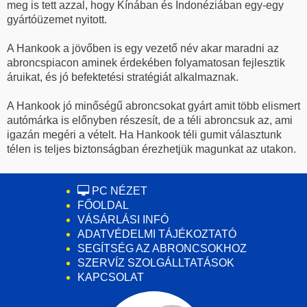
meg is tett azzal, hogy Kínában és Indonéziában egy-egy
gyártóüzemet nyitott.
A Hankook a jövőben is egy vezető név akar maradni az
abroncspiacon aminek érdekében folyamatosan fejlesztik
áruikat, és jó befektetési stratégiát alkalmaznak.
A Hankook jó minőségű abroncsokat gyárt amit több elismert
autómárka is előnyben részesít, de a téli abroncsuk az, ami
igazán megéri a vételt. Ha Hankook téli gumit választunk
télen is teljes biztonságban érezhetjük magunkat az utakon.
PC NÉZET
FŐOLDAL
VÁSÁRLÁSI INFÓ
ADATVÉDELMI TÁJÉKOZTATÓ
SEGÍTSÉG AZ ABRONCSOKHOZ
SZERVÍZ SZOLGÁLLTATÁSOK
KAPCSOLAT