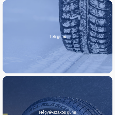
Téli gumi
Négyévszakos gumi