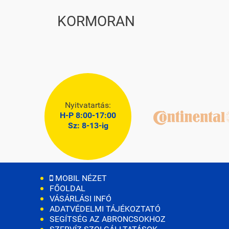
KORMORAN
Nyitvatartás:
H-P 8:00-17:00
Sz: 8-13-ig
MOBIL NÉZET
FŐOLDAL
VÁSÁRLÁSI INFÓ
ADATVÉDELMI TÁJÉKOZTATÓ
SEGÍTSÉG AZ ABRONCSOKHOZ