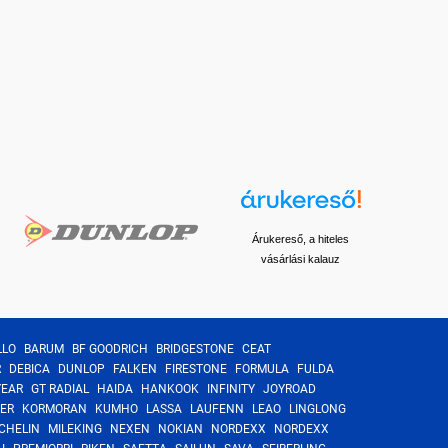
Árukereső, a hiteles
vásárlási kalauz
LLO
BARUM
BF GOODRICH
BRIDGESTONE
CEAT
R
DEBICA
DUNLOP
FALKEN
FIRESTONE
FORMULA
FULDA
YEAR
GT RADIAL
HAIDA
HANKOOK
INFINITY
JOYROAD
ER
KORMORAN
KUMHO
LASSA
LAUFENN
LEAO
LINGLONG
CHELIN
MILEKING
NEXEN
NOKIAN
NORDEXX
NORDEXX