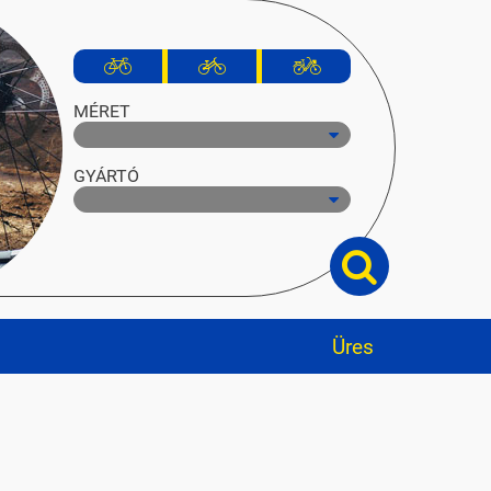
MÉRET
GYÁRTÓ
Üres