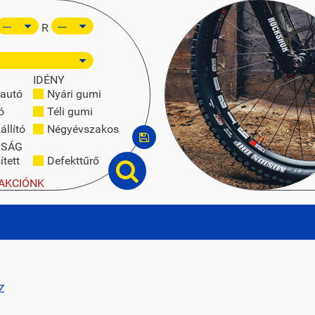
R
IDÉNY
autó
Nyári gumi
ó
Téli gumi
állító
Négyévszakos
NSÁG
tett
Defekttűrő
AKCIÓNK
Z