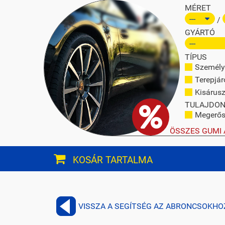
MÉRET
/
GYÁRTÓ
TÍPUS
Személy
Terepjár
Kisárusz
TULAJDO
Megerősí
ÖSSZES GUMI 
KOSÁR TARTALMA
VISSZA A SEGÍTSÉG AZ ABRONCSOKHO