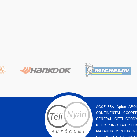
ACCELERA
Aplus
APO
Nyári
CONTINENTAL
COOPE
Téli
GENERAL
GITTI
GOOD
KELLY
KINGSTAR
KLEB
MATADOR
MENTOR
MI
AUTÓGUMI