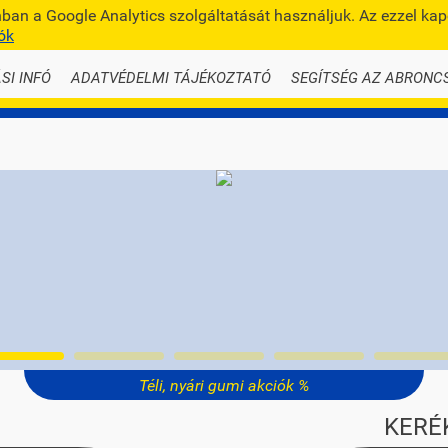
an a Google Analytics szolgáltatását használjuk. Az ezzel ka
info@te
ók
SI INFÓ
ADATVÉDELMI TÁJÉKOZTATÓ
SEGÍTSÉG AZ ABRONC
Téli, nyári gumi akciók %
KERÉ