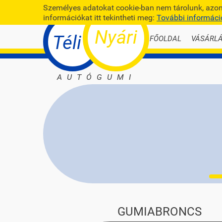
Személyes adatokat cookie-ban nem tárolunk, azonb
információkat itt tekintheti meg:
További informáci
Nyári
Téli
FŐOLDAL
VÁSÁRLÁ
AUTÓGUMI
GUMIABRONCS