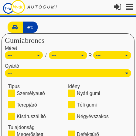
Nyári
AUTÓGUMI
Téli
Gumiabroncs
Méret
/
R
Gyártó
Tipus
Idény
Személyautó
Nyári gumi
Terepjáró
Téli gumi
Kisáruszállító
Négyévszakos
Tulajdonság
Megerősített
Defekttűrő