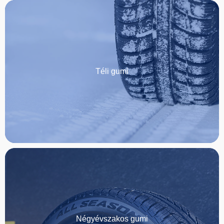
Téli gumi
Négyévszakos gumi