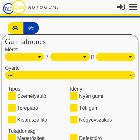
Nyári
AUTÓGUMI
Téli
Gumiabroncs
Méret
/
R
Gyártó
Tipus
Idény
Személyautó
Nyári gumi
Terepjáró
Téli gumi
Kisáruszállító
Négyévszakos
Tulajdonság
Megerősített
Defekttűrő