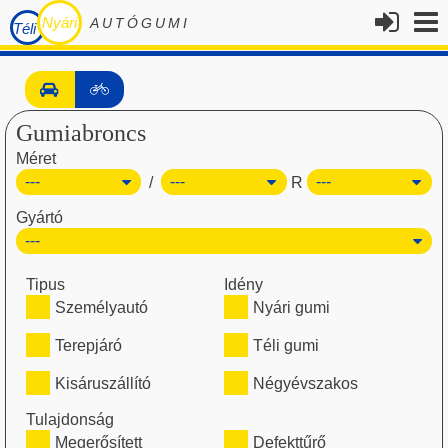
Nyári
AUTÓGUMI
Téli
Gumiabroncs
Méret
/
R
Gyártó
Tipus
Idény
Személyautó
Nyári gumi
Terepjáró
Téli gumi
Kisáruszállító
Négyévszakos
Tulajdonság
Megerősített
Defekttűrő