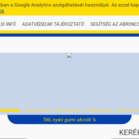
an a Google Analytics szolgáltatását használjuk. Az ezzel ka
info@te
ók
SI INFÓ
ADATVÉDELMI TÁJÉKOZTATÓ
SEGÍTSÉG AZ ABRONC
Téli, nyári gumi akciók %
KERÉ