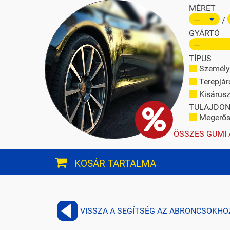
MÉRET
/
GYÁRTÓ
TÍPUS
Személy
Terepjár
Kisárusz
TULAJDO
Megerősí
ÖSSZES GUMI 
KOSÁR TARTALMA
VISSZA A SEGÍTSÉG AZ ABRONCSOKHO