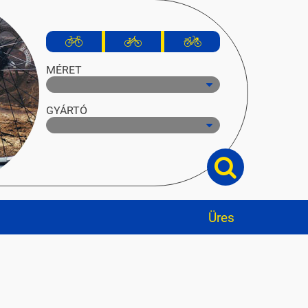
MÉRET
GYÁRTÓ
Üres