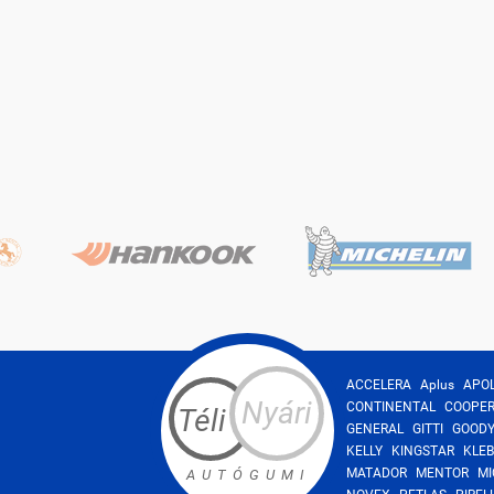
ACCELERA
Aplus
APO
Nyári
CONTINENTAL
COOPE
Téli
GENERAL
GITTI
GOOD
KELLY
KINGSTAR
KLEB
MATADOR
MENTOR
MI
AUTÓGUMI