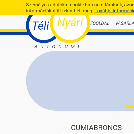
Személyes adatokat cookie-ban nem tárolunk, azonb
információkat itt tekintheti meg:
További informáci
Nyári
Téli
FŐOLDAL
VÁSÁRLÁ
AUTÓGUMI
GUMIABRONCS