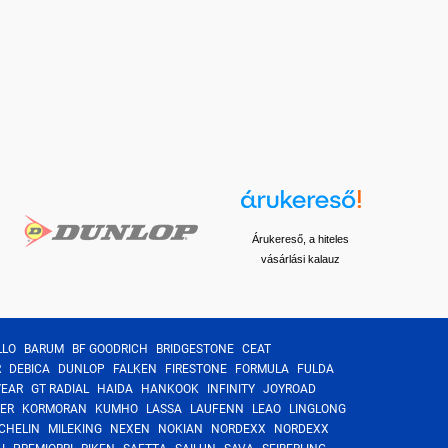
Árukereső, a hiteles
vásárlási kalauz
LLO
BARUM
BF GOODRICH
BRIDGESTONE
CEAT
R
DEBICA
DUNLOP
FALKEN
FIRESTONE
FORMULA
FULDA
YEAR
GT RADIAL
HAIDA
HANKOOK
INFINITY
JOYROAD
ER
KORMORAN
KUMHO
LASSA
LAUFENN
LEAO
LINGLONG
CHELIN
MILEKING
NEXEN
NOKIAN
NORDEXX
NORDEXX