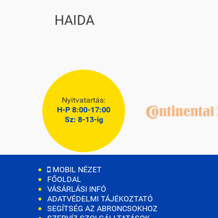
HAIDA
Nyitvatartás:
H-P 8:00-17:00
Sz: 8-13-ig
MOBIL NÉZET
FŐOLDAL
VÁSÁRLÁSI INFÓ
ADATVÉDELMI TÁJÉKOZTATÓ
SEGÍTSÉG AZ ABRONCSOKHOZ