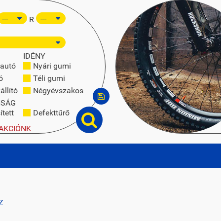
R
IDÉNY
autó
Nyári gumi
ó
Téli gumi
állító
Négyévszakos
NSÁG
tett
Defekttűrő
AKCIÓNK
Z