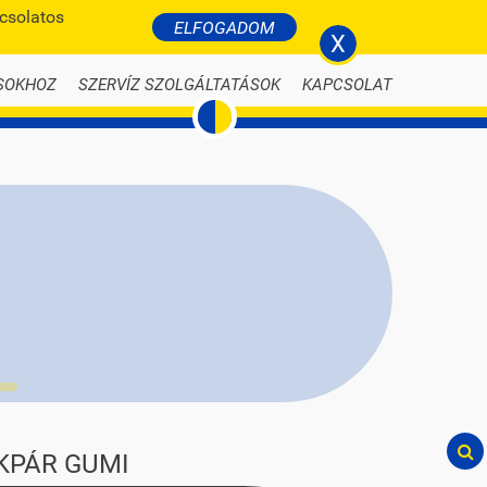
pcsolatos
BELÉPÉS
ELFOGADOM
li-nyari-autogumi.hu
X
SOKHOZ
SZERVÍZ SZOLGÁLTATÁSOK
KAPCSOLAT
KPÁR GUMI