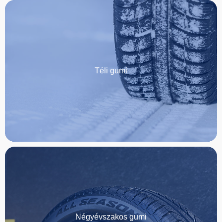
Téli gumi
Négyévszakos gumi