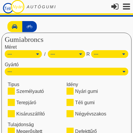
Nyári
AUTÓGUMI
Téli
Gumiabroncs
Méret
/
R
Gyártó
Tipus
Idény
Személyautó
Nyári gumi
Terepjáró
Téli gumi
Kisáruszállító
Négyévszakos
Tulajdonság
Megerősített
Defekttűrő