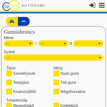
Nyári
AUTÓGUMI
Téli
Gumiabroncs
Méret
/
R
Gyártó
Tipus
Idény
Személyautó
Nyári gumi
Terepjáró
Téli gumi
Kisáruszállító
Négyévszakos
Tulajdonság
Megerősített
Defekttűrő