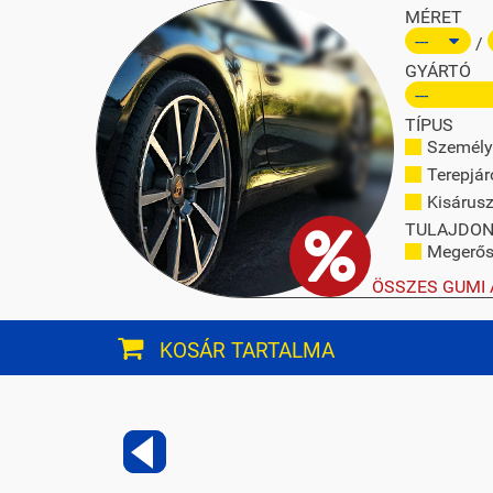
MÉRET
/
GYÁRTÓ
TÍPUS
Személy
Terepjár
Kisárusz
TULAJDO
Megerősí
ÖSSZES GUMI 
KOSÁR TARTALMA