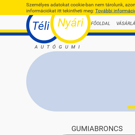
Személyes adatokat cookie-ban nem tárolunk, azonb
információkat itt tekintheti meg:
További informáci
Nyári
Téli
FŐOLDAL
VÁSÁRLÁ
AUTÓGUMI
GUMIABRONCS