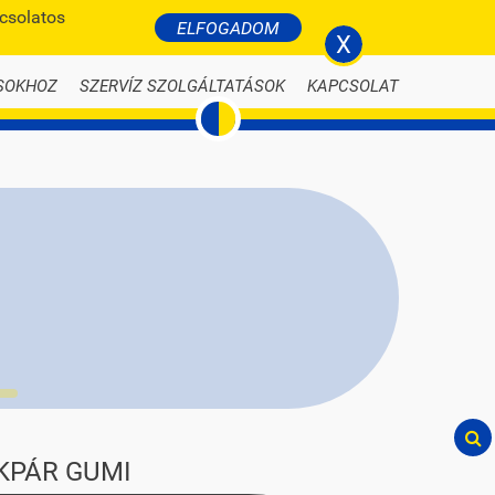
pcsolatos
BELÉPÉS
ELFOGADOM
li-nyari-autogumi.hu
X
SOKHOZ
SZERVÍZ SZOLGÁLTATÁSOK
KAPCSOLAT
KPÁR GUMI