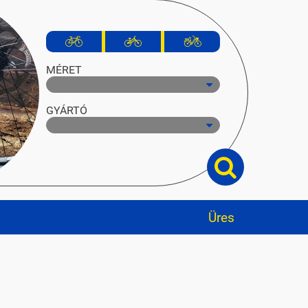
MÉRET
GYÁRTÓ
Üres