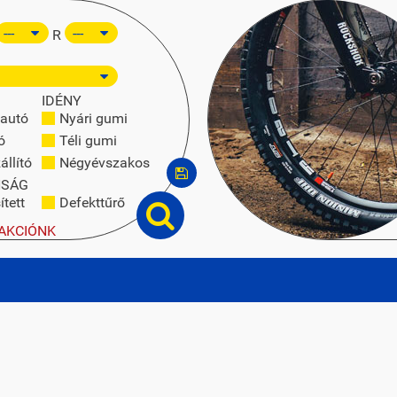
R
IDÉNY
autó
Nyári gumi
ó
Téli gumi
állító
Négyévszakos
NSÁG
tett
Defekttűrő
AKCIÓNK