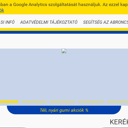
an a Google Analytics szolgáltatását használjuk. Az ezzel ka
info@te
ók
SI INFÓ
ADATVÉDELMI TÁJÉKOZTATÓ
SEGÍTSÉG AZ ABRONC
Téli, nyári gumi akciók %
KERÉ