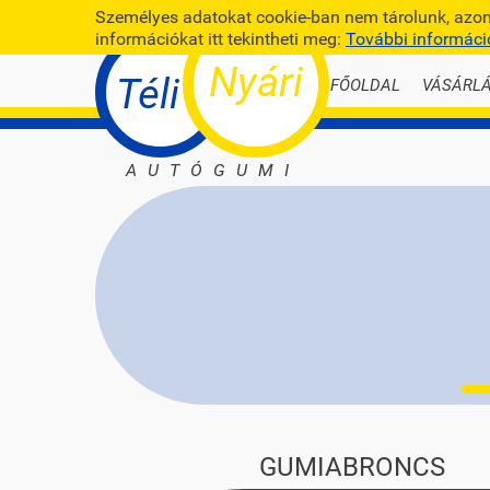
Személyes adatokat cookie-ban nem tárolunk, azonb
információkat itt tekintheti meg:
További informáci
Nyári
Téli
FŐOLDAL
VÁSÁRLÁ
AUTÓGUMI
GUMIABRONCS