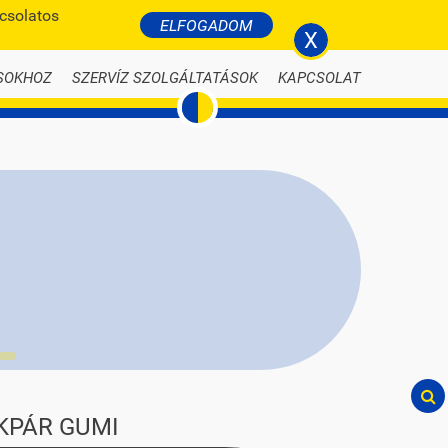
pcsolatos
BELÉPÉS
ELFOGADOM
li-nyari-autogumi.hu
X
SOKHOZ
SZERVÍZ SZOLGÁLTATÁSOK
KAPCSOLAT
KPÁR GUMI