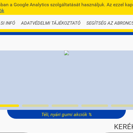
an a Google Analytics szolgáltatását használjuk. Az ezzel ka
info@te
ók
SI INFÓ
ADATVÉDELMI TÁJÉKOZTATÓ
SEGÍTSÉG AZ ABRONC
Téli, nyári gumi akciók %
KERÉ