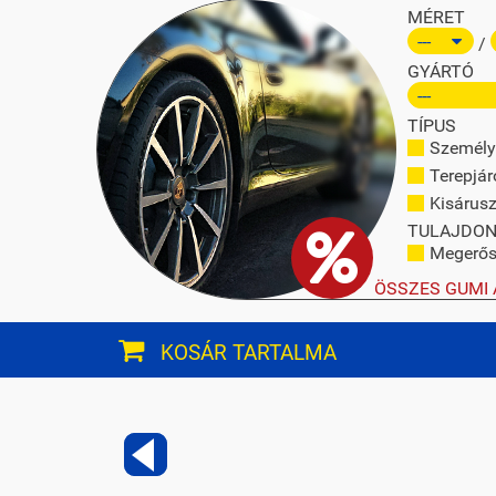
MÉRET
/
GYÁRTÓ
TÍPUS
Személy
Terepjár
Kisárusz
TULAJDO
Megerősí
ÖSSZES GUMI 
KOSÁR TARTALMA