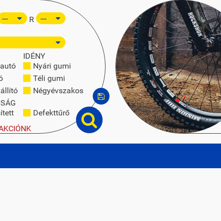
R
IDÉNY
autó
Nyári gumi
ó
Téli gumi
állító
Négyévszakos
NSÁG
tett
Defekttűrő
AKCIÓNK