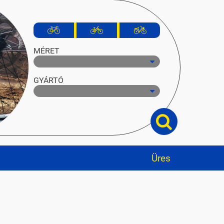
MÉRET
GYÁRTÓ
Üres