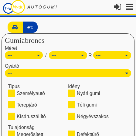
Nyári
AUTÓGUMI
Téli
Gumiabroncs
Méret
/
R
Gyártó
Tipus
Idény
Személyautó
Nyári gumi
Terepjáró
Téli gumi
Kisáruszállító
Négyévszakos
Tulajdonság
Megerősített
Defekttűrő