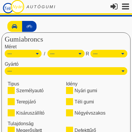
Nyári
AUTÓGUMI
Téli
Gumiabroncs
Méret
/
R
Gyártó
Tipus
Idény
Személyautó
Nyári gumi
Terepjáró
Téli gumi
Kisáruszállító
Négyévszakos
Tulajdonság
Megerősített
Defekttűrő